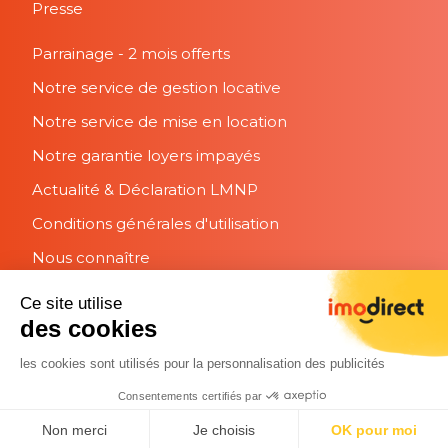
Presse
Parrainage - 2 mois offerts
Notre service de gestion locative
Notre service de mise en location
Notre garantie loyers impayés
Actualité & Déclaration LMNP
Conditions générales d'utilisation
Nous connaître
Suivez nous
Ce site utilise
des cookies
les cookies sont utilisés pour la personnalisation des publicités
Consentements certifiés par
© Imodirect 2026 -
Données personnelles
|
Mentions légales
Non merci
Je choisis
OK pour moi