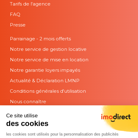
Tarifs de l'agence
FAQ
Presse
Parrainage - 2 mois offerts
Notre service de gestion locative
Notre service de mise en location
Notre garantie loyers impayés
Actualité & Déclaration LMNP
Conditions générales d'utilisation
Nous connaître
Ce site utilise
Suivez nous
des cookies
les cookies sont utilisés pour la personnalisation des publicités