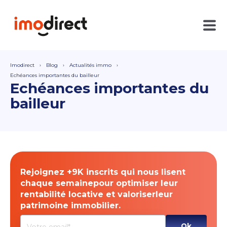
Imodirect
Blog
Actualités immo
Echéances importantes du bailleur
Echéances importantes du
bailleur
Rejoignez +9K inscrits qui nous lisent
chaque semainepour optimiser leur
rentabilité locative et valoriserleur
patrimoine immobilier.