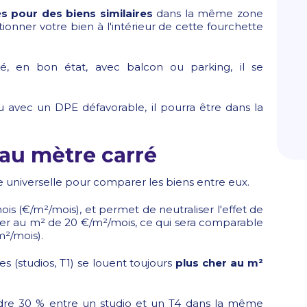
és pour des biens similaires
dans la même zone
ionner votre bien à l'intérieur de cette fourchette
sé, en bon état, avec balcon ou parking, il se
u avec un DPE défavorable, il pourra être dans la
 au mètre carré
ce universelle pour comparer les biens entre eux.
is (€/m²/mois), et permet de neutraliser l'effet de
yer au m² de 20 €/m²/mois, ce qui sera comparable
²/mois).
aces (studios, T1) se louent toujours
plus cher au m²
ndre 30 % entre un studio et un T4 dans la même