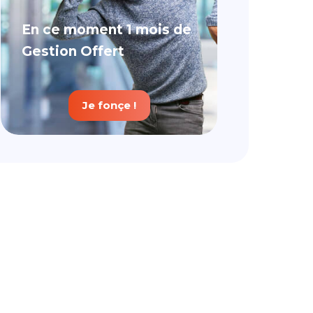
En ce moment 1 mois de
Gestion Offert
Je fonçe !