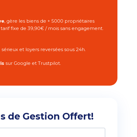
ve
, gère les biens de + 5000 propriétaires
arif fixe de 39,90€ / mois sans engagement.
e sérieux et loyers reversées sous 24h.
is
sur Google et Trustpilot.
 de Gestion Offert!