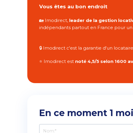
Vous êtes au bon endroit
🏡 Imodirect,
leader de la gestion locati
indépendants partout en France pour un t
🔒 Imodirect c'est la garantie d'un locatair
⭐️ Imodirect est
noté 4,5/5 selon 1600 av
En ce moment 1 mois