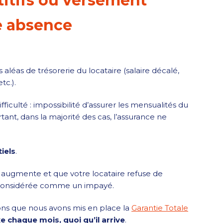
titifs ou versement
ne absence
aléas de trésorerie du locataire (salaire décalé,
tc.).
fficulté : impossibilité d’assurer les mensualités du
rtant, dans la majorité des cas, l’assurance ne
iels
.
IRL augmente et que votre locataire refuse de
as considérée comme un impayé.
ons que nous avons mis en place la
Garantie Totale
e chaque mois, quoi qu’il arrive
.