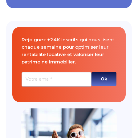
Rejoignez +24K inscrits qui nous lisent
chaque semaine pour optimiser leur
rentabilité locative et valoriser leur
patrimoine immobilier.