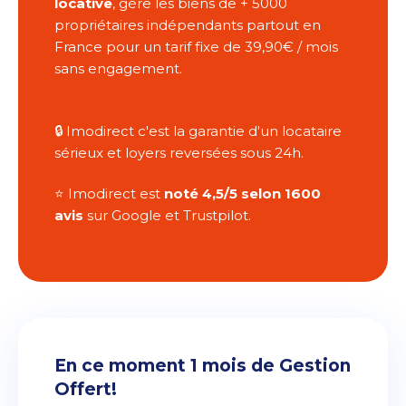
locative
, gère les biens de + 5000
propriétaires indépendants partout en
France pour un tarif fixe de 39,90€ / mois
sans engagement.
🔒 Imodirect c'est la garantie d'un locataire
sérieux et loyers reversées sous 24h.
⭐️ Imodirect est
noté 4,5/5 selon 1600
avis
sur Google et Trustpilot.
En ce moment 1 mois de Gestion
Offert!