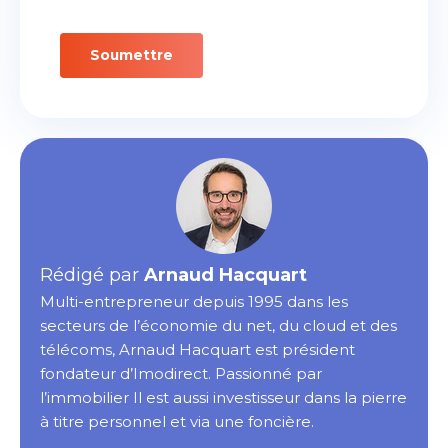
Rédigé par
Arnaud Hacquart
Multi-entrepreneur depuis 1995 dans les
secteurs de l’économie du net, du cloud et des
télécoms, Arnaud Hacquart est président
fondateur d’Imodirect. Passionné par
l’immobilier Il est aussi investisseur dans la pierre
à titre personnel et via une foncière.